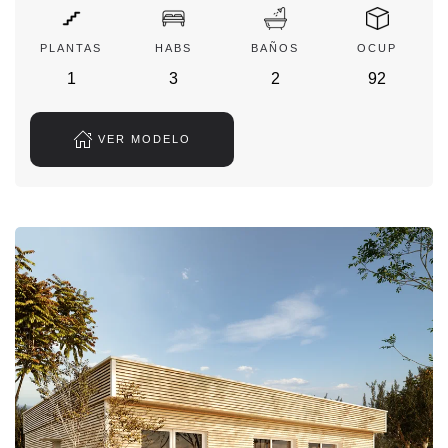
PLANTAS
HABS
BAÑOS
OCUP
1
3
2
92
VER MODELO