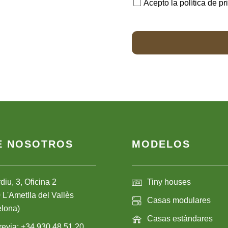
Acepto la política de p
E NOSOTROS
MODELOS
diu, 3, Oficina 2
Tiny houses
L'Ametlla del Vallès
Casas modulares
elona)
Casas estándares
revia: +34 930 48 51 20