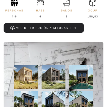
PERSONAS
HABS
BAÑOS
OCUP
4-8
4
2
158,83
VER DISTRIBUCIÓN Y ALTURAS .PDF