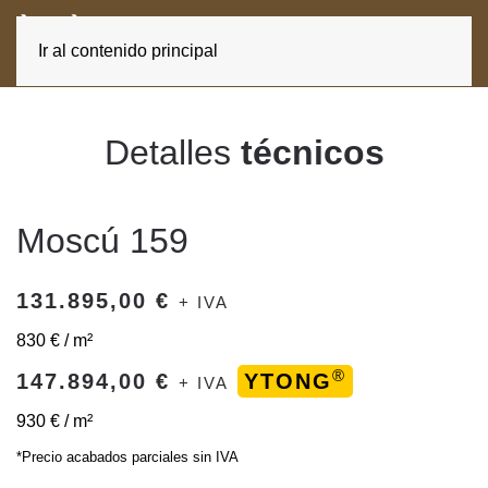
ES
CA
Ir al contenido principal
Detalles
técnicos
Moscú 159
131.895,00 €
+ IVA
830 € / m²
®
147.894,00 €
YTONG
+ IVA
930 € / m²
*Precio acabados parciales sin IVA