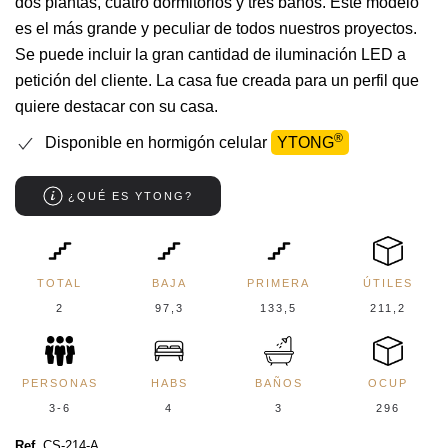
dos plantas, cuatro dormitorios y tres baños. Este modelo
es el más grande y peculiar de todos nuestros proyectos.
Se puede incluir la gran cantidad de iluminación LED a
petición del cliente. La casa fue creada para un perfil que
quiere destacar con su casa.
®
Disponible en hormigón celular
YTONG
¿QUÉ ES YTONG?
TOTAL
BAJA
PRIMERA
ÚTILES
2
97,3
133,5
211,2
PERSONAS
HABS
BAÑOS
OCUP
3-6
4
3
296
Ref
. CS-214-A