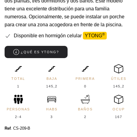
dos plantas, tres dormitorios y dos baños. Este modelo
tiene una excelente distribución para una familia
numerosa. Opcionalmente, se puede instalar un porche
para crear una zona acogedora en frente de la piscina.
®
Disponible en hormigón celular
YTONG
¿QUÉ ES YTONG?
TOTAL
BAJA
PRIMERA
ÚTILES
1
145,2
0
145,2
PERSONAS
HABS
BAÑOS
OCUP
2-4
3
2
167
Ref
. CS-209-B