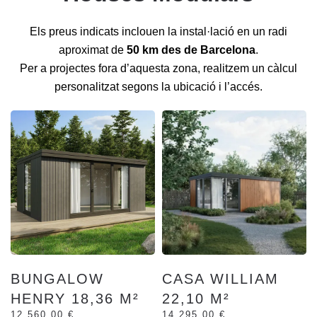
Els preus indicats inclouen la instal·lació en un radi
aproximat de
50 km des de Barcelona
.
Per a projectes fora d’aquesta zona, realitzem un càlcul
personalitzat segons la ubicació i l’accés.
R
BUNGALOW
CASA WILLIAM
HENRY 18,36 M²
22,10 M²
12.560,00 €
14.295,00 €