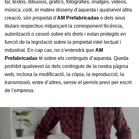
tal, textos, dibuixos, gràfics, fotografies, imatges, vídeos,
música, codi, el mateix disseny d’aquesta i qualsevol altra
creació, són propietat d’
AM Prefabricadas
o dels seus
titulars respectius mitjançant la corresponent llicència,
autorització o cessió sobre els drets i estan protegits en
funció de la legislació sobre la propietat intel·lectual i
industrial. En cap cas, no s’entendrà que
AM
Prefabricadas
té sobre els continguts d’aquesta. Queda
prohibit qualsevol ús dels continguts de la nostra pàgina
web, inclosa la modificació, la còpia, la reproducció, la
transmissió, entre d’altres, sense el permís previ per escrit
de l’empresa.