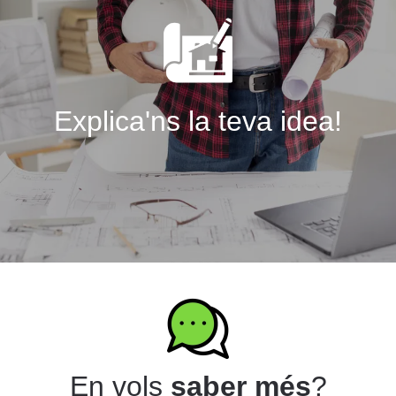
Explica'ns la teva idea!
En vols
saber més
?