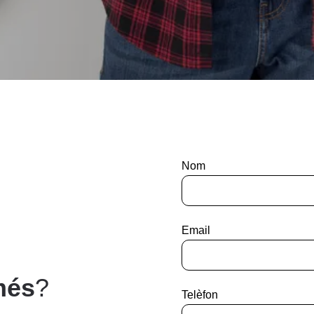
Nom
Email
més
?
Telèfon