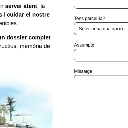
 un
servei atent
, la
s
i
cuidar el nostre
Tens parcel·la?
nibles.
un dossier complet
Assumpte
tructius, memòria de
Missatge