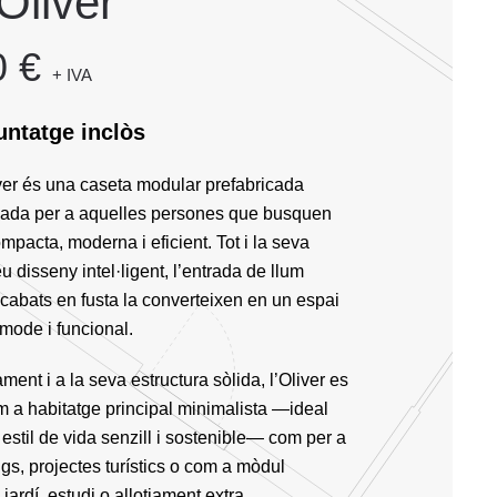
Oliver
0 €
+ IVA
untatge inclòs
ver és una caseta modular prefabricada
yada per a aquelles persones que busquen
mpacta, moderna i eficient. Tot i la seva
u disseny intel·ligent, l’entrada de llum
acabats en fusta la converteixen en un espai
mode i funcional.
ament i a la seva estructura sòlida, l’Oliver es
com a habitatge principal minimalista —ideal
estil de vida senzill i sostenible— com per a
s, projectes turístics o com a mòdul
jardí, estudi o allotjament extra.