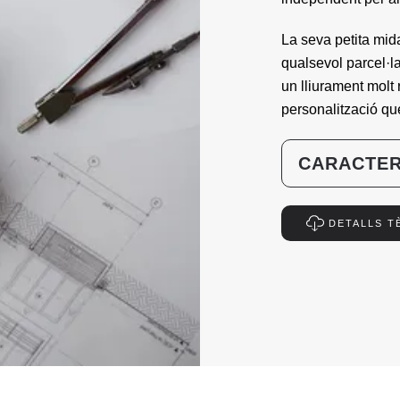
La seva petita mida
qualsevol parcel·la
un lliurament molt 
personalització qu
CARACTER
DETALLS T