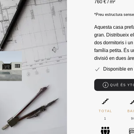
760 € / m²
*Preu estructura sens
Aquesta casa prefa
gran. Distribueix e
dos dormitoris i u
família petita. És 
divisió en dues àre
Disponible en 
QUÈ ÉS Y
TOTAL
BA
1
9