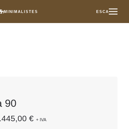
MINIMALISTES
ES
CA
 90
.445,00 €
+ IVA