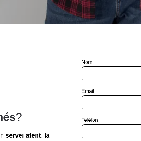
Nom
Email
més
?
Telèfon
 un
servei atent
, la