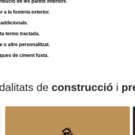
ribució de les parets interiors.
r a la fusteria exterior.
 addicionals.
a termo tractada.
o altre personalitzat.
ues de ciment fusta.
alitats de
construcció
i
pr