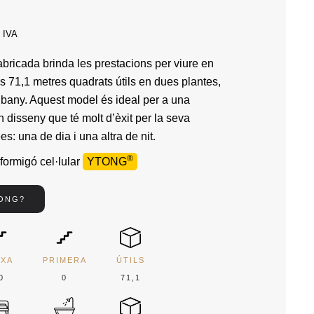
e IVA
bricada brinda les prestacions per viure en
ls 71,1 metres quadrats útils en dues plantes,
n bany. Aquest model és ideal per a una
un disseny que té molt d’èxit per la seva
es: una de dia i una altra de nit.
®
formigó cel·lular
YTONG
TONG?
IXA
PRIMERA
ÚTILS
0
0
71,1