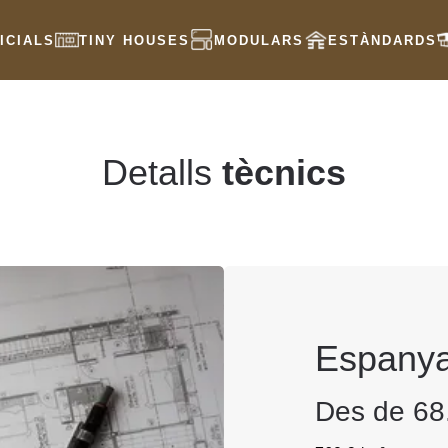
ICIALS
TINY HOUSES
MODULARS
ESTÀNDARDS
Detalls
tècnics
Espanya
Des de 68