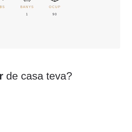
BS
BANYS
OCUP
2
1
90
r
de casa teva?