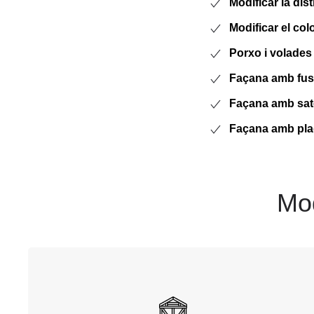
Modificar la dist
Modificar el colo
Porxo i volades
Façana amb fust
Façana amb sate 
Façana amb plaq
Mod