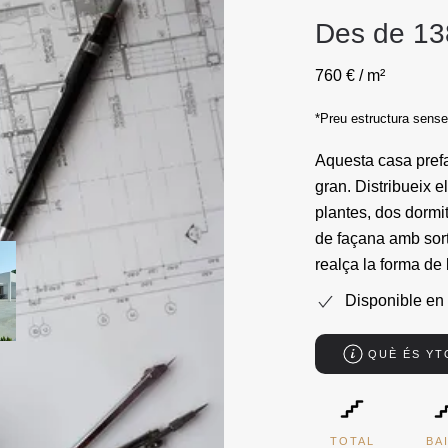
Des de 13
760 € / m²
*Preu estructura sens
Aquesta casa prefa
gran. Distribueix e
plantes, dos dormi
de façana amb sort
realça la forma de 
Disponible en 
QUÈ ÉS Y
TOTAL
BA