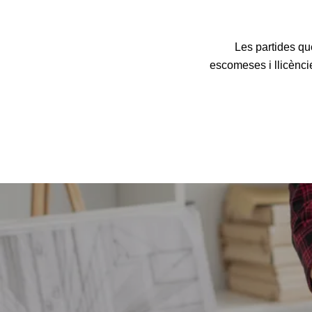
Les partides qu
escomeses i llicèncie