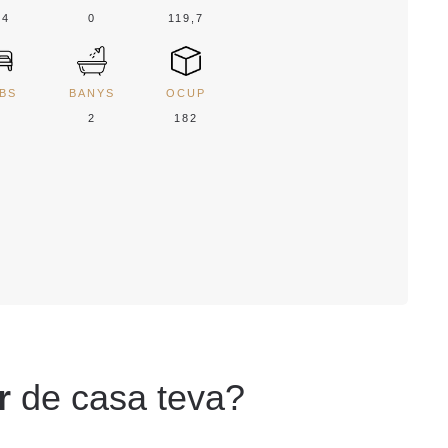
44
0
119,7
BS
BANYS
OCUP
2
2
182
r
de casa teva?