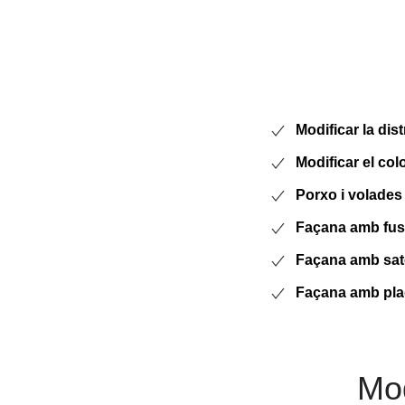
Modificar la dist
Modificar el colo
Porxo i volades
Façana amb fust
Façana amb sate 
Façana amb plaq
Mod