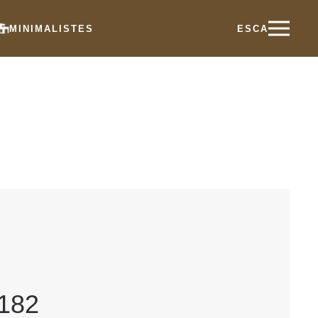
MINIMALISTES
ES
CA
 182