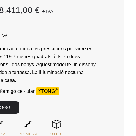
8.411,00 €
+ IVA
e IVA
bricada brinda les prestacions per viure en
ls 119,7 metres quadrats útils en dues
toris i dos banys. Aquest model té un disseny
ida a terrassa. La il·luminació nocturna
la casa.
®
formigó cel·lular
YTONG
TONG?
IXA
PRIMERA
ÚTILS